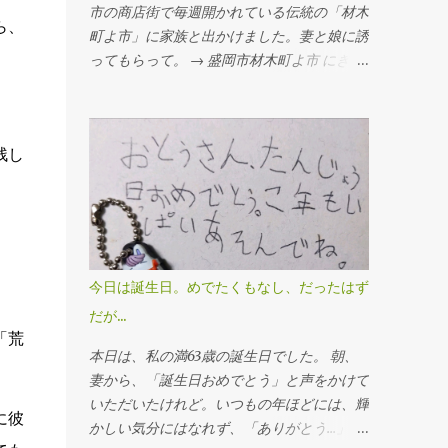
市の商店街で毎週開かれている伝統の「材木
ら、
町よ市」に家族と出かけました。妻と娘に誘
ってもらって。 → 盛岡市材木町よ市 にぎわ
いのなかで、家族とも笑いあいたいな。ビー
ルの一杯くらいはいいかな、と楽しみにして
いました。 外で酒を飲むのは、まだ心配な
残し
のですが、最近知ったばかりの「愚行権」を
行使してみようと思ったのです。 「愚行
権」という言葉を知ったのは、妻から。新聞
に掲載されたいたコラムをスクラップしてお
り、おもしろいよと紹介してくれたのでし
た。（河北新報2023/08/27、連載「老後の
今日は誕生日。めでたくもなし、だったはず
新常識」文・酒井譲より） 煙草を吸う、酒
だが...
を飲む、ラーメンのスープを完食するなど、
「荒
一般的には、愚かしい行い、ばかげた行為と
本日は、私の満63歳の誕生日でした。 朝、
されていることでも、そのことで心地よさや
妻から、「誕生日おめでとう」と声をかけて
幸せを感じるのならば、人はこのような行為
いただいたけれど。いつもの年ほどには、輝
に彼
をする権利がある。ただし、他人に迷惑をか
かしい気分にはなれず、「ありがとう...」と
けない限りにおいて。 → 愚行権