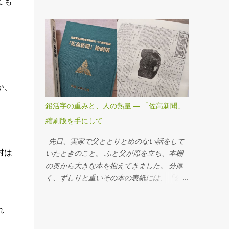
ても
小さな感謝にとどまりました。 そもそも、
（Wikipedia） さらにネットで調べたら、日
この世に生を受けてから、365の倍数にあた
本国憲法の幸福追求権にも反映されていると
る日だけを重んじることに、どんな意味があ
か、議論がたくさんあって、意外に深い考え
るんだろうと身も蓋もないことを考えつつ、
方でありました。なるほど。 いざ、よ市に
何の気なしに頭をよぎったのは、 めでたさ
たどり着いたのは16時ころで、小雨でした
も中くらいなりおらが春 小林一茶だよな
が、カンカン照りよりはいいね。たくさんの
あ。幼少のころから、何度も耳目にしたこと
人がまちあるきを楽しんでいました。 しか
か、
はあるけれど。 正月を迎えたけれど、そう
し、盛岡駅から歩いて数分でしたが、疲れま
幸せといえる人生ではないな、ということだ
鉛活字の重みと、人の熱量 ― 「佐高新聞」
した。リハビリ途上で、日常的に疲れやすい
よな。 なにか素朴な人柄にほっこりとさせ
体なんですが、今日はことさらのようです。
縮刷版を手にして
られる句だけど、単なる独り言に過ぎないの
昼食をとると、それだけで満腹がいつまでも
ではないか？とこれまでと同じように思いま
先日、実家で父ととりとめのない話をして
続くので、家族の買った団子を1本いただい
した。 ところが、「ちゅうぐらい」とは、
村は
いたときのこと。 ふと父が席を立ち、本棚
ただけで、「疲れていない？」「だいじょう
一茶の故郷である長野の方言とする説があ
の奥から大きな本を抱えてきました。 分厚
ぶ...」ばかりで、あまり会話もはずみませ
り、「あいまい」「いい加減」といった意味
く、ずしりと重いその本の表紙には、「佐高
ん。 今日も渋面をみせて終わってしまいま
で使われることがあるそうな。 つまり、現
新聞 縮刷版（平成14年発行）」。母校・佐
した。ごめんなさい。 （私のコメントはビ
代語訳すると、 「新年を迎えめでたいとい
沼高校の生徒新聞をまとめた合本でした。
ジネスのことばっかりと、家族は苦笑いでし
れ
うけれど、いい加減なものだ。それもまた自
父は若い頃、地元の印刷会社で働いていまし
たが、金儲けではなくまちの活性化が主眼な
分にとってはふさわしいものではないか」
た。 現代に学校新聞が発行されているとし