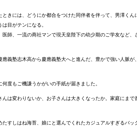
たときには、どうにか都合をつけた同伴者を伴って、男澤くん
うは目がテンになる。
、医師、一流の商社マンで現天皇陛下の幼少期のご学友など、
慶應義塾志木高から慶應義塾大へと進んだ、豊かで強い人脈が
に何度もご機謙うかがいの手紙が届きました。
さんは変わりないか、お子さんは大きくなったか。家庭にまで
めたすしはね海苔、娘にと選んでくれたカジュアルすぎるバッ