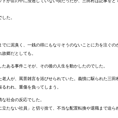
ットが世の中に浸透していない頃だったが、三田村は記事をと
でした。
までに泥臭く、一銭の得にもなりそうのないことに力を注ぐの
れ故郷だとしても。
したある事件こそが、その後の人生を動かしたのでした。
た老人が、罵詈雑言を浴びせられていた。義憤に駆られた三田
振るわれ、重傷を負ってしまう。
情な社会の反応でした。
に立たない社員」と切り捨て、不当な配置転換や退職まで迫ら