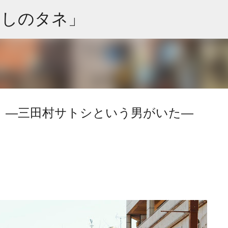
スキップしてメイン コンテンツに移動
めしのタネ」
 ―三田村サトシという男がいた―