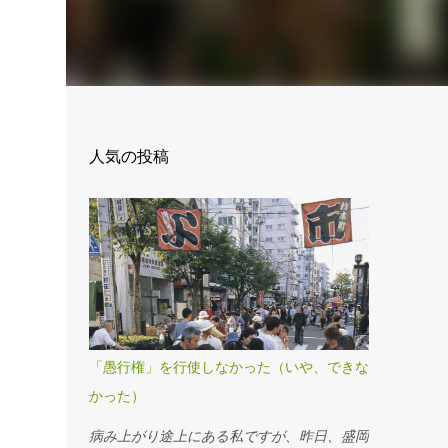
人気の投稿
「愚行権」を行使しなかった（いや、できな
かった）
病み上がり途上にある私ですが、昨日、盛岡