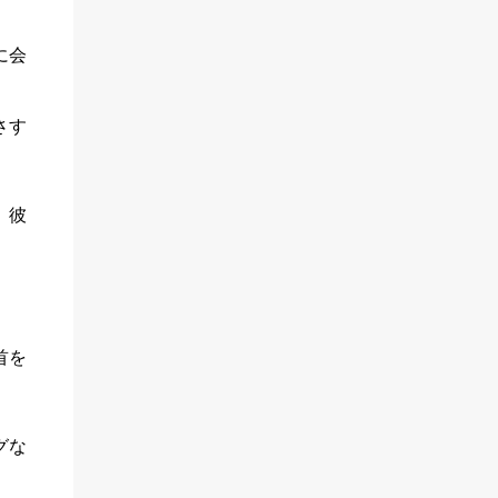
量は大きく変わる。 写真や大きな見出し
来て。 体も疲れやすい。 涙もろい。（これ
は、仙台の専門業者に依頼し、金属板に加工
はいいか。涙は心の汗だ、という詩もあるし
に会
してもらったそうな。 レイアウトの難所は
ね。） 家人にはいまだに心配と迷惑のかけ
囲み記事だった。 原稿用紙できっちり書か
っぱなしで。 理不尽な発言や行動をみせる
れた原稿なら問題ないが、便箋に書かれた文
さす
こともある。 私は何を悩んでいるんだろう
章は文字数が読めず、枠に収めるための調整
か？これは脳機能障害の影響なのか？ 入院
が大変だったそうだ。 組み終われば、刷り
期間は、バカンスというより冬眠だったよう
上げ、そして版を分解して活字を棚に戻す
に思えます...
、彼
――これもまた根気の要る作業だった。 半
世紀分の記録をめくる 縮刷版は、昭和26年2
月発行の第5号から、平成14年の第195号まで
が収録されています。 平成14年は母校創立
百周年の年で、この記念事業として刊行され
た書籍です。 自分の在学中の号を探してみ
首を
ると、当時の議論の熱気や不安が、紙面越し
に伝わってきます。 この年ならではのトピ
ックとして、「共通一次試験第一期生」とし
グな
て新しい入試制度を考える特集がまず目に留
まりました。 先生へのインタビュー、生徒