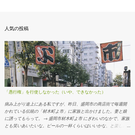
人気の投稿
「愚行権」を行使しなかった（いや、できなかった）
病み上がり途上にある私ですが、昨日、盛岡市の商店街で毎週開
かれている伝統の「材木町よ市」に家族と出かけました。妻と娘
に誘ってもらって。 → 盛岡市材木町よ市 にぎわいのなかで、家族
とも笑いあいたいな。ビールの一杯くらいはいいかな、と楽しみ
にしていました。 外で酒を飲むのは、まだ心配なのですが、最近