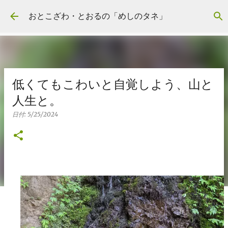
スキップしてメイン コンテンツに移動
おとこざわ・とおるの「めしのタネ」
低くてもこわいと自覚しよう、山と
人生と。
日付:
5/25/2024