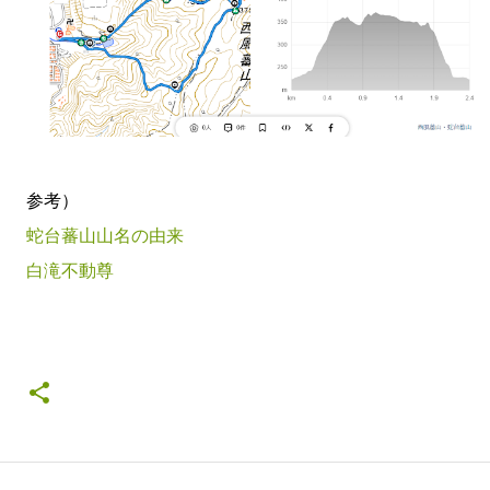
参考）
蛇台蕃山山名の由来
白滝不動尊