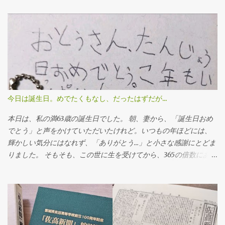
知ったばかりの「愚行権」を行使してみようと思ったのです。
「愚行権」という言葉を知ったのは、妻から。新聞に掲載された
いたコラムをスクラップしており、おもしろいよと紹介してくれ
たのでした。（河北新報2023/08/27、連載「老後の新常識」文・
酒井譲より） 煙草を吸う、酒を飲む、ラーメンのスープを完食す
るなど、一般的には、愚かしい行い、ばかげた行為とされている
ことでも、そのことで心地よさや幸せを感じるのならば、人はこ
のような行為をする権利がある。ただし、他人に迷惑をかけない
今日は誕生日。めでたくもなし、だったはずだが...
限りにおいて。 → 愚行権（Wikipedia） さらにネットで調べた
ら、日本国憲法の幸福追求権にも反映されているとか、議論がた
本日は、私の満63歳の誕生日でした。 朝、妻から、「誕生日おめ
くさんあって、意外に深い考え方でありました。なるほど。 い
でとう」と声をかけていただいたけれど。いつもの年ほどには、
ざ、よ市にたどり着いたのは16時ころで、小雨でしたが、カンカ
輝かしい気分にはなれず、「ありがとう...」と小さな感謝にとどま
ン照りよりはいいね。たくさんの人がまちあるきを楽しんでいま
りました。 そもそも、この世に生を受けてから、365の倍数にあた
した。 しかし、盛岡駅から歩いて数分でしたが、疲れました。リ
る日だけを重んじることに、どんな意味があるんだろうと身も蓋
ハビリ途上で、日常的に疲れやすい体なんですが、今日はことさ
もないことを考えつつ、何の気なしに頭をよぎったのは、 めでた
らのようです。 昼食をとると、それだけで満腹がいつまでも続く
さも中くらいなりおらが春 小林一茶だよなあ。幼少のころから、
ので、家族の買った団子を1本いただいただけで、「疲れていな
何度も耳目にしたことはあるけれど。 正月を迎えたけれど、そう
い？」「だいじょうぶ...」ばかりで、あまり会話もはずみません。
幸せといえる人生ではないな、ということだよな。 なにか素朴な